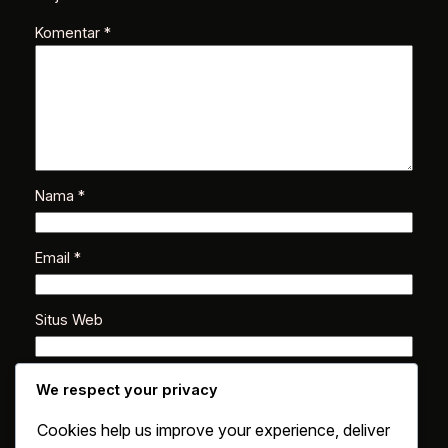
Komentar
*
Nama
*
Email
*
Situs Web
Simpan nama, email, dan situs web saya pada
We respect your privacy
peramban ini untuk komentar saya berikutnya.
Cookies help us improve your experience, deliver